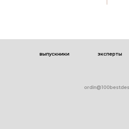
выпускники
эксперты
ordin@100bestdes