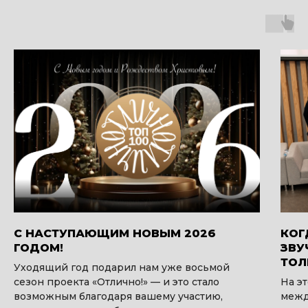
С НАСТУПАЮЩИМ НОВЫМ 2026
КОГ
ГОДОМ!
ЗВУ
ТОЛ
Уходящий год подарил нам уже восьмой
сезон проекта «Отлично!» — и это стало
На э
возможным благодаря вашему участию,
межд